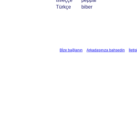
İsveççe
peppar
Türkçe
biber
Bİze bağlanın
Arkadaşınıza bahsedin
İleti