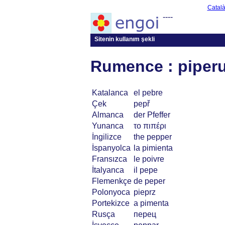
Catal
----
Sitenin kullanım şekli
Rumence : piperu
Katalanca
el pebre
Çek
pepř
Almanca
der Pfeffer
Yunanca
το πιπέρι
İngilizce
the pepper
İspanyolca
la pimienta
Fransızca
le poivre
İtalyanca
il pepe
Flemenkçe
de peper
Polonyoca
pieprz
Portekizce
a pimenta
Rusça
перец