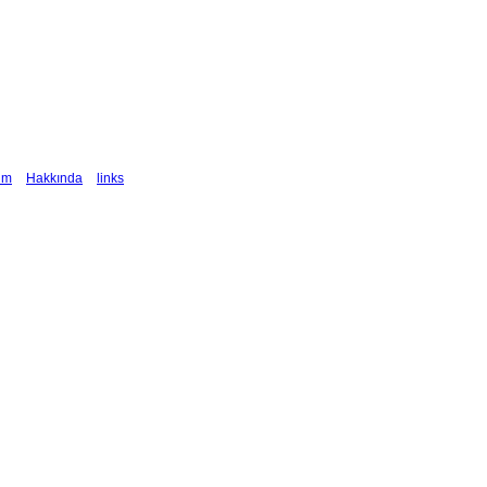
şim
Hakkında
links