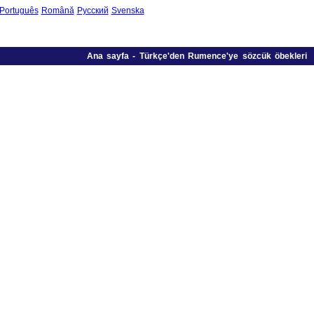
Português
Română
Русский
Svenska
Ana sayfa
-
Türkçe'den Rumence'ye sözcük öbekleri