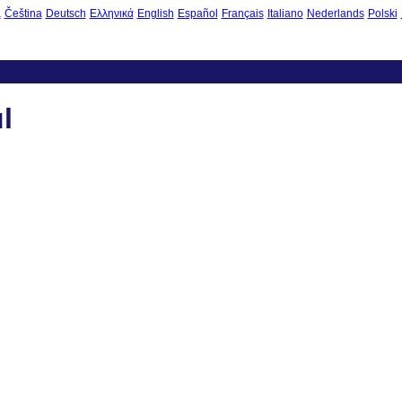
à
Čeština
Deutsch
Ελληνικά
English
Español
Français
Italiano
Nederlands
Polski
l