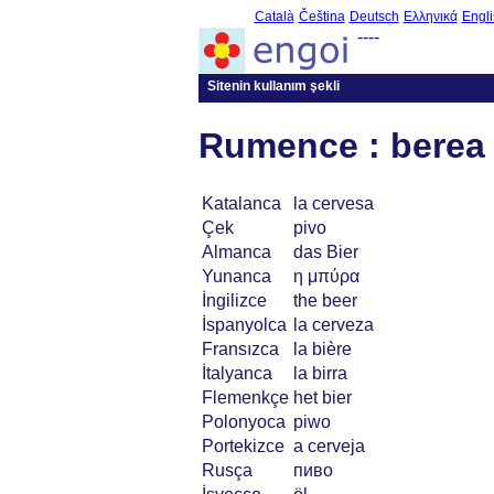
Català
Čeština
Deutsch
Ελληνικά
Engli
----
Sitenin kullanım şekli
Rumence : berea
Katalanca
la cervesa
Çek
pivo
Almanca
das Bier
Yunanca
η μπύρα
İngilizce
the beer
İspanyolca
la cerveza
Fransızca
la bière
İtalyanca
la birra
Flemenkçe
het bier
Polonyoca
piwo
Portekizce
a cerveja
Rusça
пиво