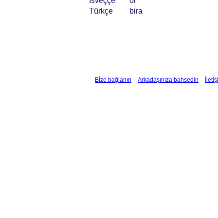
İsveççe
öl
Türkçe
bira
Bİze bağlanın
Arkadaşınıza bahsedin
İleti