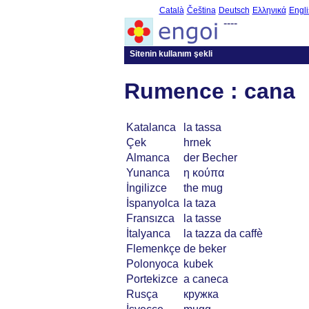
Català
Čeština
Deutsch
Ελληνικά
Engli
----
Sitenin kullanım şekli
Rumence : cana
Katalanca
la tassa
Çek
hrnek
Almanca
der Becher
Yunanca
η κούπα
İngilizce
the mug
İspanyolca
la taza
Fransızca
la tasse
İtalyanca
la tazza da caffè
Flemenkçe
de beker
Polonyoca
kubek
Portekizce
a caneca
Rusça
кружка