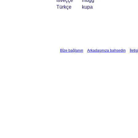
İsveççe
mugg
Türkçe
kupa
Bİze bağlanın
Arkadaşınıza bahsedin
İleti