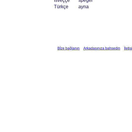
İsveççe
spegel
Türkçe
ayna
Bİze bağlanın
Arkadaşınıza bahsedin
İleti