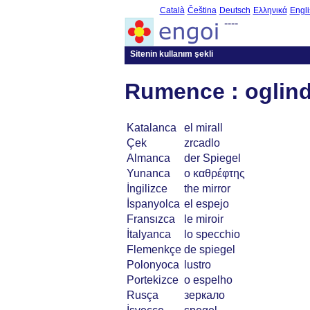
Català
Čeština
Deutsch
Ελληνικά
Engli
----
Sitenin kullanım şekli
Rumence : oglin
Katalanca
el mirall
Çek
zrcadlo
Almanca
der Spiegel
Yunanca
ο καθρέφτης
İngilizce
the mirror
İspanyolca
el espejo
Fransızca
le miroir
İtalyanca
lo specchio
Flemenkçe
de spiegel
Polonyoca
lustro
Portekizce
o espelho
Rusça
зеркало