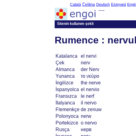
Català
Čeština
Deutsch
Ελληνικά
Engli
----
Sitenin kullanım şekli
Rumence : nervu
Katalanca
el nervi
Çek
nerv
Almanca
der Nerv
Yunanca
το νεύρο
İngilizce
the nerve
İspanyolca
el nervio
Fransızca
le nerf
İtalyanca
il nervo
Flemenkçe
de zenuw
Polonyoca
nerw
Portekizce
o nervo
Rusça
нерв