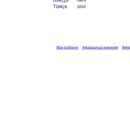
İsveççe
nerv
Türkçe
sinir
Bİze bağlanın
Arkadaşınıza bahsedin
İleti