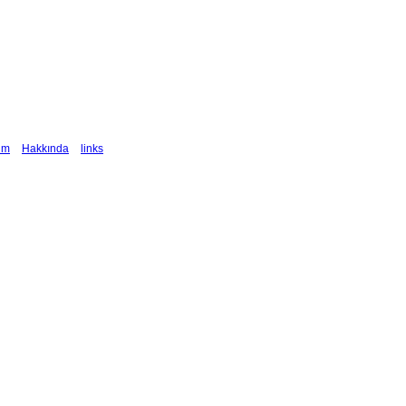
şim
Hakkında
links