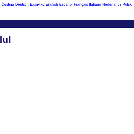
à
Čeština
Deutsch
Ελληνικά
English
Español
Français
Italiano
Nederlands
Polski
lul