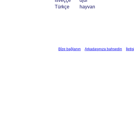
İsveççe
djur
Türkçe
hayvan
Bİze bağlanın
Arkadaşınıza bahsedin
İleti