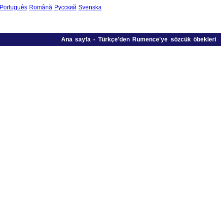
Português
Română
Русский
Svenska
Ana sayfa
-
Türkçe'den Rumence'ye sözcük öbekleri