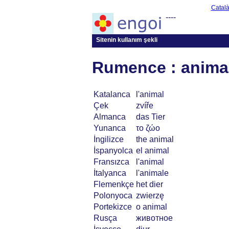
Catal
----
Sitenin kullanım şekli
Rumence : anima
Katalanca
l'animal
Çek
zvíře
Almanca
das Tier
Yunanca
το ζώο
İngilizce
the animal
İspanyolca
el animal
Fransızca
l'animal
İtalyanca
l'animale
Flemenkçe
het dier
Polonyoca
zwierzę
Portekizce
o animal
Rusça
животное