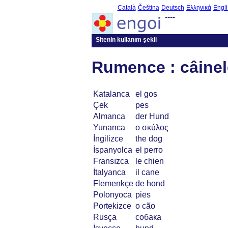
Català
Čeština
Deutsch
Ελληνικά
Engli
----
Sitenin kullanım şekli
Rumence : câinel
Katalanca
el gos
Çek
pes
Almanca
der Hund
Yunanca
ο σκύλος
İngilizce
the dog
İspanyolca
el perro
Fransızca
le chien
İtalyanca
il cane
Flemenkçe
de hond
Polonyoca
pies
Portekizce
o cão
Rusça
собака