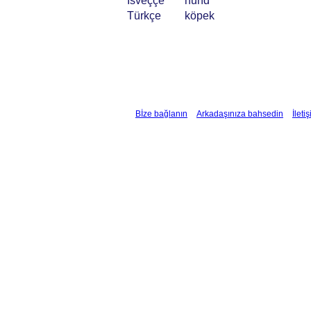
İsveççe
hund
Türkçe
köpek
Bİze bağlanın
Arkadaşınıza bahsedin
İleti