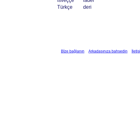
İsveççe
läder
Türkçe
deri
Bİze bağlanın
Arkadaşınıza bahsedin
İleti