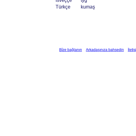
İsveççe
tyg
Türkçe
kumaş
Bİze bağlanın
Arkadaşınıza bahsedin
İleti