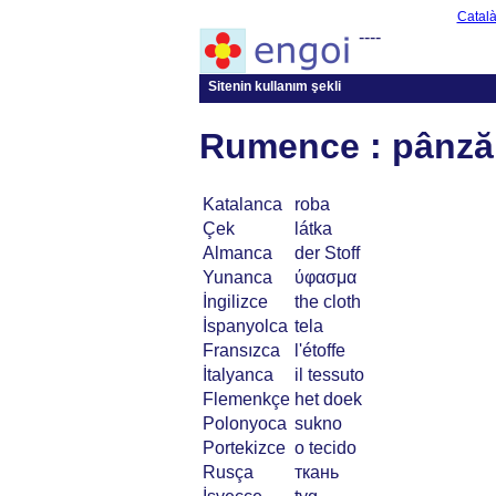
Catal
----
Sitenin kullanım şekli
Rumence : pânză
Katalanca
roba
Çek
látka
Almanca
der Stoff
Yunanca
ύφασμα
İngilizce
the cloth
İspanyolca
tela
Fransızca
l'étoffe
İtalyanca
il tessuto
Flemenkçe
het doek
Polonyoca
sukno
Portekizce
o tecido
Rusça
ткань