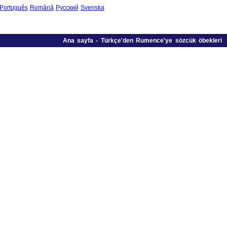
Português
Română
Русский
Svenska
Ana sayfa
-
Türkçe'den Rumence'ye sözcük öbekleri