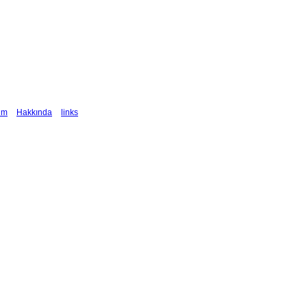
şim
Hakkında
links