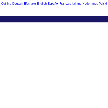
à
Čeština
Deutsch
Ελληνικά
English
Español
Français
Italiano
Nederlands
Polski