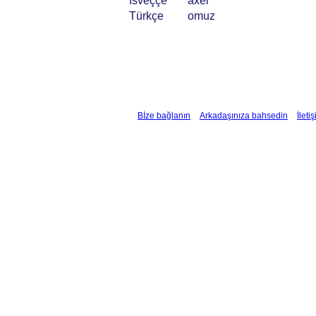
İsveççe
axel
Türkçe
omuz
Bİze bağlanın
Arkadaşınıza bahsedin
İleti