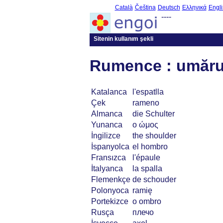
Català
Čeština
Deutsch
Ελληνικά
Engli
----
Sitenin kullanım şekli
Rumence : umăru
Katalanca
l'espatlla
Çek
rameno
Almanca
die Schulter
Yunanca
ο ώμος
İngilizce
the shoulder
İspanyolca
el hombro
Fransızca
l'épaule
İtalyanca
la spalla
Flemenkçe
de schouder
Polonyoca
ramię
Portekizce
o ombro
Rusça
плечо