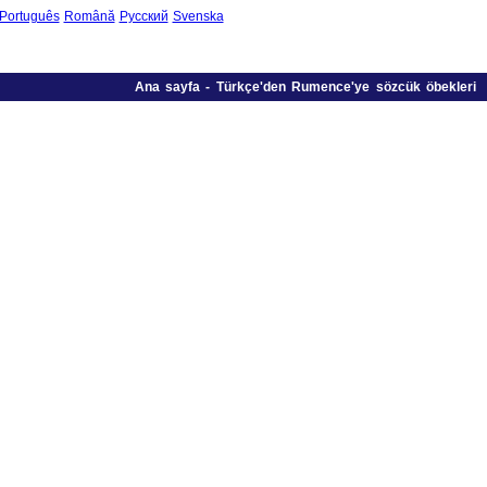
Português
Română
Русский
Svenska
Ana sayfa
-
Türkçe'den Rumence'ye sözcük öbekleri