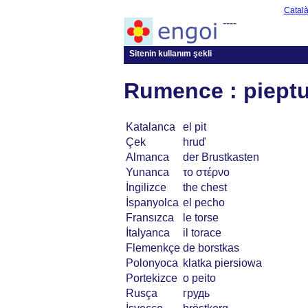
Catal
----
Sitenin kullanım şekli
Rumence : pieptu
Katalanca
el pit
Çek
hruď
Almanca
der Brustkasten
Yunanca
το στέρνο
İngilizce
the chest
İspanyolca
el pecho
Fransızca
le torse
İtalyanca
il torace
Flemenkçe
de borstkas
Polonyoca
klatka piersiowa
Portekizce
o peito
Rusça
грудь