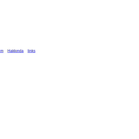
şim
Hakkında
links