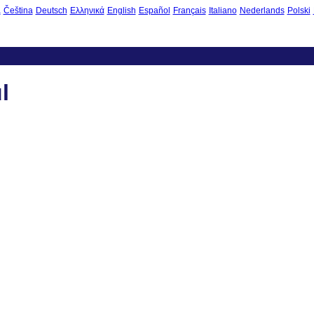
à
Čeština
Deutsch
Ελληνικά
English
Español
Français
Italiano
Nederlands
Polski
l