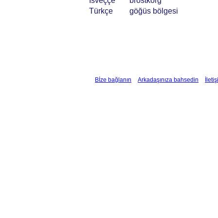
İsveççe
bröstkorg
Türkçe
göğüs bölgesi
Bİze bağlanın
Arkadaşınıza bahsedin
İleti