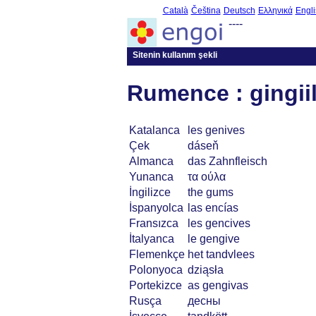
Català
Čeština
Deutsch
Ελληνικά
Engli
----
Sitenin kullanım şekli
Rumence : gingii
Katalanca
les genives
Çek
dáseň
Almanca
das Zahnfleisch
Yunanca
τα ούλα
İngilizce
the gums
İspanyolca
las encías
Fransızca
les gencives
İtalyanca
le gengive
Flemenkçe
het tandvlees
Polonyoca
dziąsła
Portekizce
as gengivas
Rusça
десны