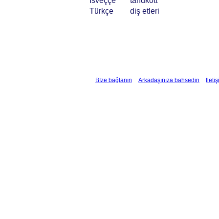
İsveççe
tandkött
Türkçe
diş etleri
Bİze bağlanın
Arkadaşınıza bahsedin
İleti