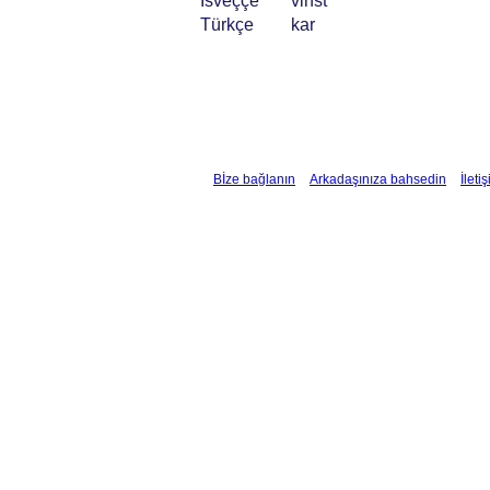
İsveççe
vinst
Türkçe
kar
Bİze bağlanın
Arkadaşınıza bahsedin
İleti