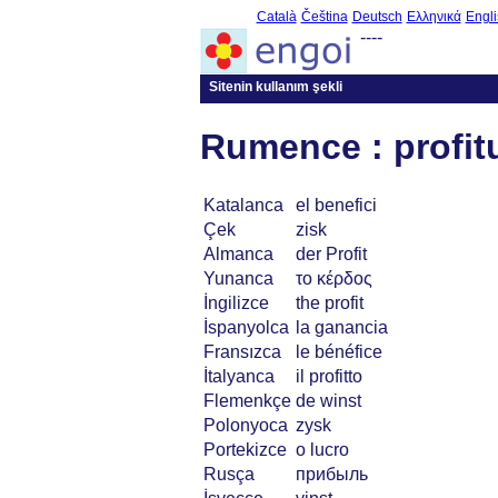
Català
Čeština
Deutsch
Ελληνικά
Engli
----
Sitenin kullanım şekli
Rumence : profit
Katalanca
el benefici
Çek
zisk
Almanca
der Profit
Yunanca
το κέρδος
İngilizce
the profit
İspanyolca
la ganancia
Fransızca
le bénéfice
İtalyanca
il profitto
Flemenkçe
de winst
Polonyoca
zysk
Portekizce
o lucro
Rusça
прибыль