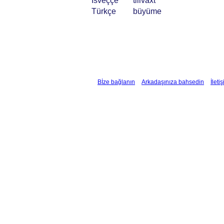
İsveççe
tillväxt
Türkçe
büyüme
Bİze bağlanın
Arkadaşınıza bahsedin
İleti