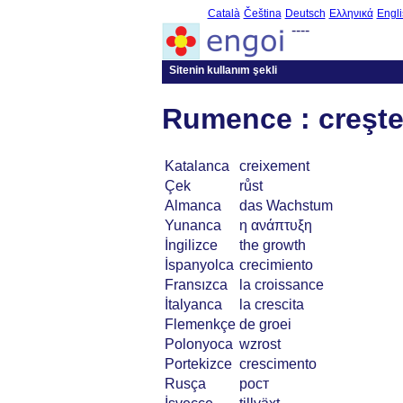
Català
Čeština
Deutsch
Ελληνικά
Engli
----
Sitenin kullanım şekli
Rumence : creşte
Katalanca
creixement
Çek
růst
Almanca
das Wachstum
Yunanca
η ανάπτυξη
İngilizce
the growth
İspanyolca
crecimiento
Fransızca
la croissance
İtalyanca
la crescita
Flemenkçe
de groei
Polonyoca
wzrost
Portekizce
crescimento
Rusça
рост