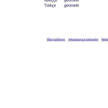
İsveççe
geometri
Türkçe
geometri
Bİze bağlanın
Arkadaşınıza bahsedin
İleti