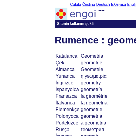
Català
Čeština
Deutsch
Ελληνικά
Engli
----
Sitenin kullanım şekli
Rumence : geome
Katalanca
Geometria
Çek
geometrie
Almanca
Geometrie
Yunanca
η γεωμετρία
İngilizce
geometry
İspanyolca
geometría
Fransızca
la géométrie
İtalyanca
la geometria
Flemenkçe
geometrie
Polonyoca
geometria
Portekizce
a geometria
Rusça
геометрия