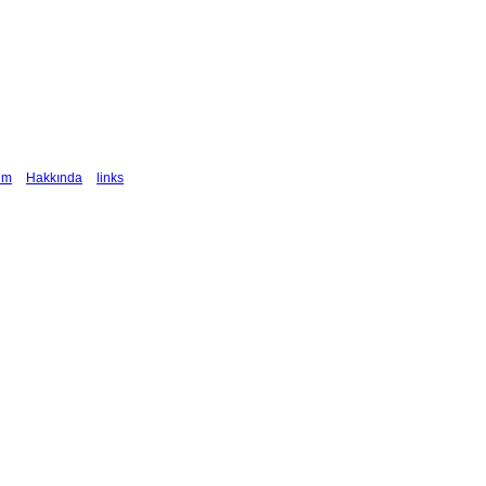
şim
Hakkında
links