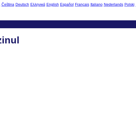
à
Čeština
Deutsch
Ελληνικά
English
Español
Français
Italiano
Nederlands
Polski
inul