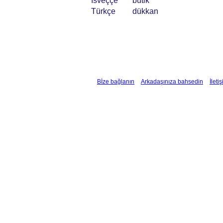
İsveççe
butik
Türkçe
dükkan
Bİze bağlanın
Arkadaşınıza bahsedin
İleti