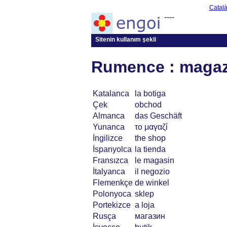
Catal
----
Sitenin kullanım şekli
Rumence : magaz
Katalanca
la botiga
Çek
obchod
Almanca
das Geschäft
Yunanca
το μαγαζί
İngilizce
the shop
İspanyolca
la tienda
Fransızca
le magasin
İtalyanca
il negozio
Flemenkçe
de winkel
Polonyoca
sklep
Portekizce
a loja
Rusça
магазин