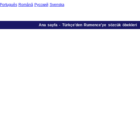
Português
Română
Русский
Svenska
Ana sayfa
-
Türkçe'den Rumence'ye sözcük öbekleri