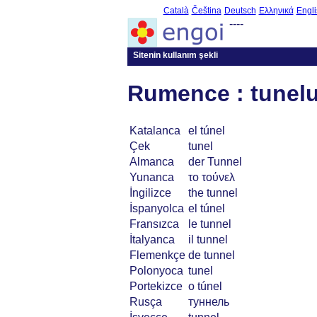
Català
Čeština
Deutsch
Ελληνικά
Engli
----
Sitenin kullanım şekli
Rumence : tunelu
Katalanca
el túnel
Çek
tunel
Almanca
der Tunnel
Yunanca
το τούνελ
İngilizce
the tunnel
İspanyolca
el túnel
Fransızca
le tunnel
İtalyanca
il tunnel
Flemenkçe
de tunnel
Polonyoca
tunel
Portekizce
o túnel
Rusça
туннель