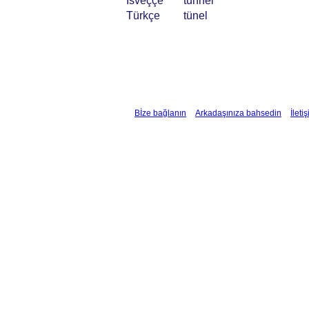
İsveççe
tunnel
Türkçe
tünel
Bİze bağlanın
Arkadaşınıza bahsedin
İleti