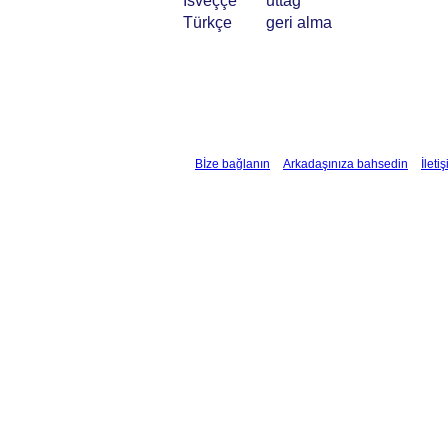
İsveççe
uttag
Türkçe
geri alma
Bİze bağlanın
Arkadaşınıza bahsedin
İleti