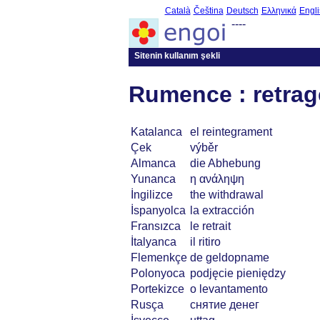
Català
Čeština
Deutsch
Ελληνικά
Engli
----
Sitenin kullanım şekli
Rumence : retrag
Katalanca
el reintegrament
Çek
výběr
Almanca
die Abhebung
Yunanca
η ανάληψη
İngilizce
the withdrawal
İspanyolca
la extracción
Fransızca
le retrait
İtalyanca
il ritiro
Flemenkçe
de geldopname
Polonyoca
podjęcie pieniędzy
Portekizce
o levantamento
Rusça
снятие денег