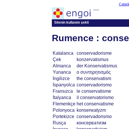
Catal
----
Sitenin kullanım şekli
Rumence : conse
Katalanca
conservadorisme
Çek
konzervatismus
Almanca
der Konservatismus
Yunanca
ο συντηρητισμός
İngilizce
the conservatism
İspanyolca
conservadorismo
Fransızca
le conservatisme
İtalyanca
il conservatorismo
Flemenkçe
het conservatisme
Polonyoca
konserwatyzm
Portekizce
conservadorismo
Rusça
консерватизм