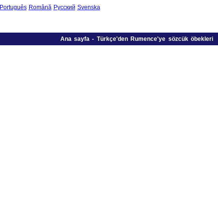
Português
Română
Русский
Svenska
Ana sayfa
-
Türkçe'den Rumence'ye sözcük öbekleri