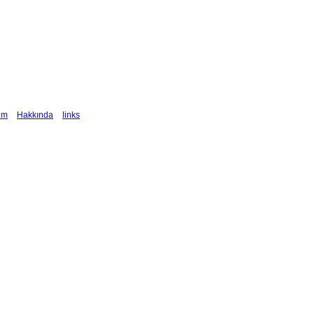
şim
Hakkında
links