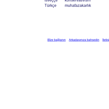
İsveççe
konservativism
Türkçe
muhafazakarlık
Bİze bağlanın
Arkadaşınıza bahsedin
İleti