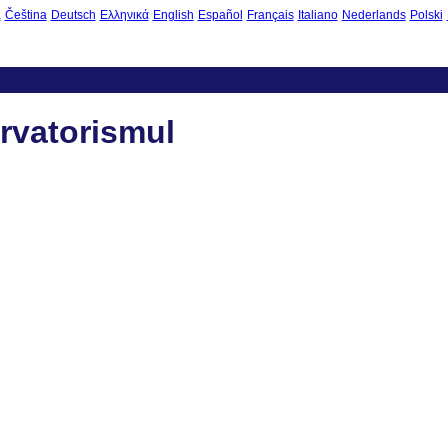
à
Čeština
Deutsch
Ελληνικά
English
Español
Français
Italiano
Nederlands
Polski
rvatorismul