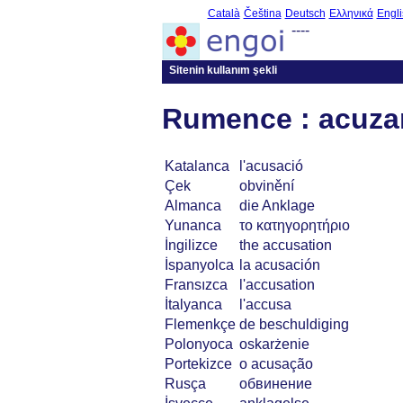
Català
Čeština
Deutsch
Ελληνικά
Engli
----
Sitenin kullanım şekli
Rumence : acuza
Katalanca
l'acusació
Çek
obvinění
Almanca
die Anklage
Yunanca
το κατηγορητήριο
İngilizce
the accusation
İspanyolca
la acusación
Fransızca
l'accusation
İtalyanca
l'accusa
Flemenkçe
de beschuldiging
Polonyoca
oskarżenie
Portekizce
o acusação
Rusça
обвинение