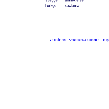
İsveççe
anklagelse
Türkçe
suçlama
Bİze bağlanın
Arkadaşınıza bahsedin
İleti