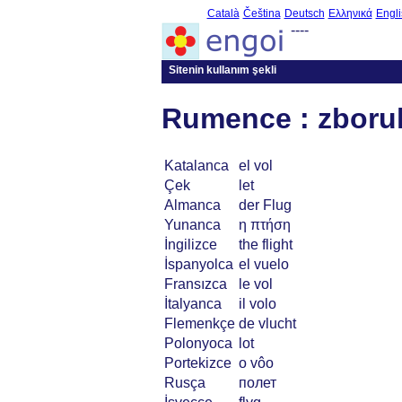
Català
Čeština
Deutsch
Ελληνικά
Engli
----
Sitenin kullanım şekli
Rumence : zboru
Katalanca
el vol
Çek
let
Almanca
der Flug
Yunanca
η πτήση
İngilizce
the flight
İspanyolca
el vuelo
Fransızca
le vol
İtalyanca
il volo
Flemenkçe
de vlucht
Polonyoca
lot
Portekizce
o vôo
Rusça
полет