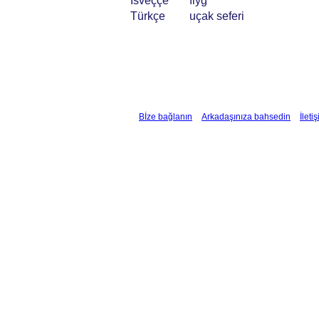
İsveççe
flyg
Türkçe
uçak seferi
Bİze bağlanın
Arkadaşınıza bahsedin
İleti