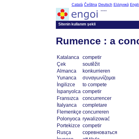
Català
Čeština
Deutsch
Ελληνικά
Engli
----
Sitenin kullanım şekli
Rumence : a con
Katalanca
competir
Çek
soutěžit
Almanca
konkurrieren
Yunanca
συναγωνίζομαι
İngilizce
to compete
İspanyolca
competir
Fransızca
concurrencer
İtalyanca
completare
Flemenkçe
concurreren
Polonyoca
rywalizować
Portekizce
competir
Rusça
соревноваться