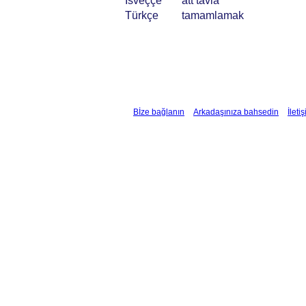
İsveççe
att tävla
Türkçe
tamamlamak
Bİze bağlanın
Arkadaşınıza bahsedin
İleti