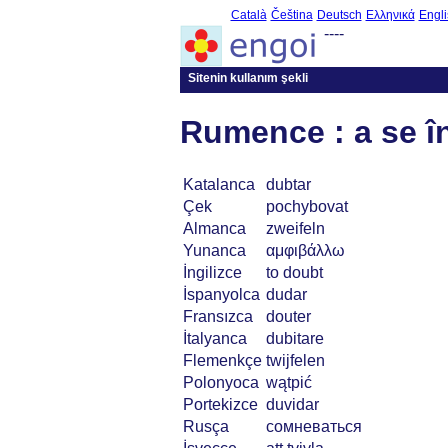
Català
Čeština
Deutsch
Ελληνικά
Engli
----
Sitenin kullanım şekli
Rumence : a se î
Katalanca
dubtar
Çek
pochybovat
Almanca
zweifeln
Yunanca
αμφιβάλλω
İngilizce
to doubt
İspanyolca
dudar
Fransızca
douter
İtalyanca
dubitare
Flemenkçe
twijfelen
Polonyoca
wątpić
Portekizce
duvidar
Rusça
сомневаться