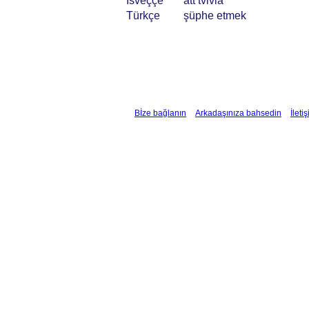
İsveççe
att tvivla
Türkçe
şüphe etmek
Bİze bağlanın
Arkadaşınıza bahsedin
İleti