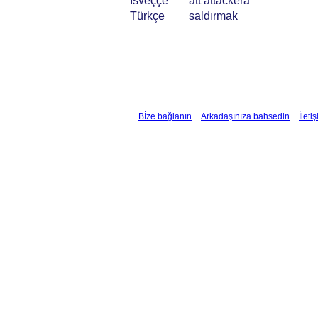
İsveççe
att attackera
Türkçe
saldırmak
Bİze bağlanın
Arkadaşınıza bahsedin
İleti