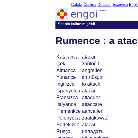
Català
Čeština
Deutsch
Ελληνικά
Engli
----
Sitenin kullanım şekli
Rumence : a atac
Katalanca
atacar
Çek
zaútočit
Almanca
angreifen
Yunanca
επιτίθεμαι
İngilizce
to attack
İspanyolca
atacar
Fransızca
attaquer
İtalyanca
attaccare
Flemenkçe
aanvallen
Polonyoca
zaatakować
Portekizce
atacar
Rusça
нападать