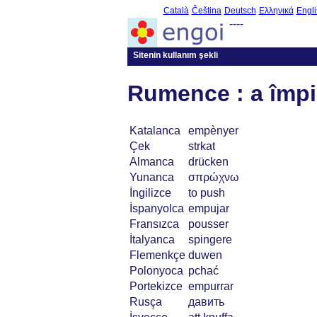
Català
Čeština
Deutsch
Ελληνικά
Engli
----
Sitenin kullanım şekli
Rumence : a împ
Katalanca
empènyer
Çek
strkat
Almanca
drücken
Yunanca
σπρώχνω
İngilizce
to push
İspanyolca
empujar
Fransızca
pousser
İtalyanca
spingere
Flemenkçe
duwen
Polonyoca
pchać
Portekizce
empurrar
Rusça
давить