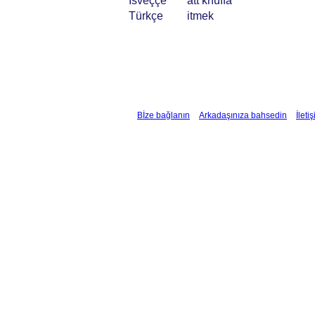
İsveççe
att knuffa
Türkçe
itmek
Bİze bağlanın
Arkadaşınıza bahsedin
İleti