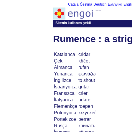
Català
Čeština
Deutsch
Ελληνικά
Engli
----
Sitenin kullanım şekli
Rumence : a stri
Katalanca
cridar
Çek
křičet
Almanca
rufen
Yunanca
φωνάζω
İngilizce
to shout
İspanyolca
gritar
Fransızca
crier
İtalyanca
urlare
Flemenkçe
roepen
Polonyoca
krzyczeć
Portekizce
berrar
Rusça
кричать