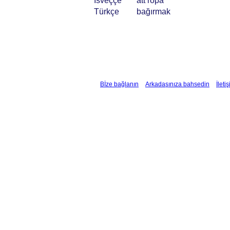
İsveççe
att ropa
Türkçe
bağırmak
Bİze bağlanın
Arkadaşınıza bahsedin
İleti