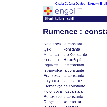
Català
Čeština
Deutsch
Ελληνικά
Engli
----
Sitenin kullanım şekli
Rumence : const
Katalanca
la constant
Çek
konstanta
Almanca
die Konstante
Yunanca
Η σταθερά
İngilizce
the constant
İspanyolca
la constante
Fransızca
la constante
İtalyanca
la costante
Flemenkçe
de constante
Polonyoca
liczba stała
Portekizce
a constante
Rusça
константа