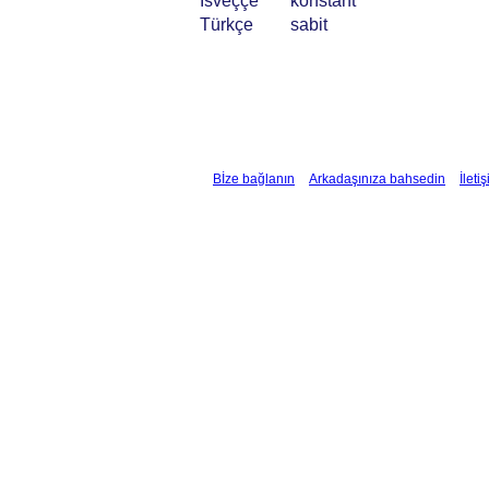
İsveççe
konstant
Türkçe
sabit
Bİze bağlanın
Arkadaşınıza bahsedin
İleti