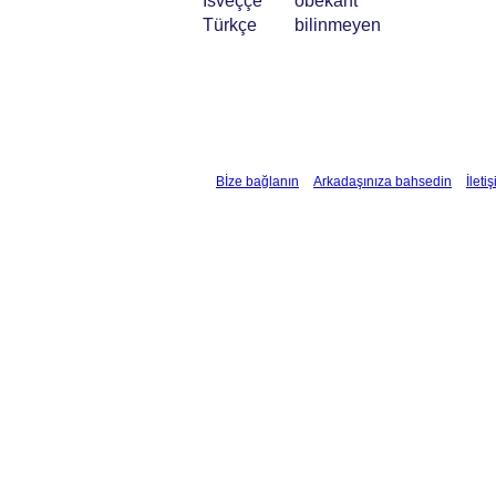
İsveççe
obekant
Türkçe
bilinmeyen
Bİze bağlanın
Arkadaşınıza bahsedin
İleti