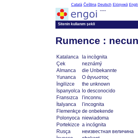
Català
Čeština
Deutsch
Ελληνικά
Engli
----
Sitenin kullanım şekli
Rumence : necun
Katalanca
la incògnita
Çek
neznámý
Almanca
die Unbekannte
Yunanca
Ο άγνωστος
İngilizce
the unknown
İspanyolca
lo desconocido
Fransızca
l'inconnu
İtalyanca
l'incognita
Flemenkçe
de onbekende
Polonyoca
niewiadoma
Portekizce
a incógnita
Rusça
неизвестная величина