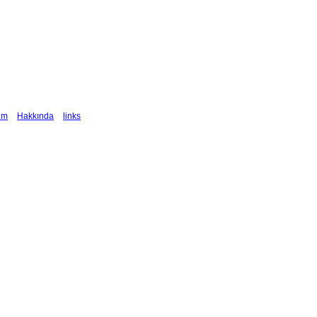
şim
Hakkında
links