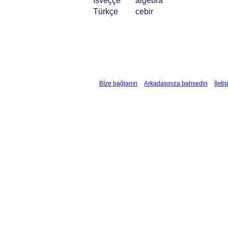
İsveççe
algebra
Türkçe
cebir
Bİze bağlanın
Arkadaşınıza bahsedin
İleti