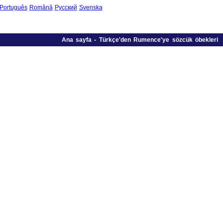
Português
Română
Русский
Svenska
Ana sayfa
-
Türkçe'den Rumence'ye sözcük öbekleri