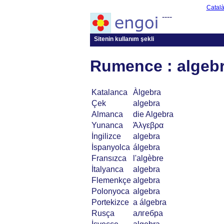
Catal
----
Sitenin kullanım şekli
Rumence : algeb
Katalanca
Àlgebra
Çek
algebra
Almanca
die Algebra
Yunanca
Άλγεβρα
İngilizce
algebra
İspanyolca
álgebra
Fransızca
l'algèbre
İtalyanca
algebra
Flemenkçe
algebra
Polonyoca
algebra
Portekizce
a álgebra
Rusça
алгебра