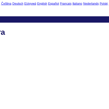
à
Čeština
Deutsch
Ελληνικά
English
Español
Français
Italiano
Nederlands
Polski
ra