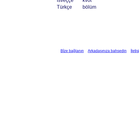
İsveççe
kvot
Türkçe
bölüm
Bİze bağlanın
Arkadaşınıza bahsedin
İleti