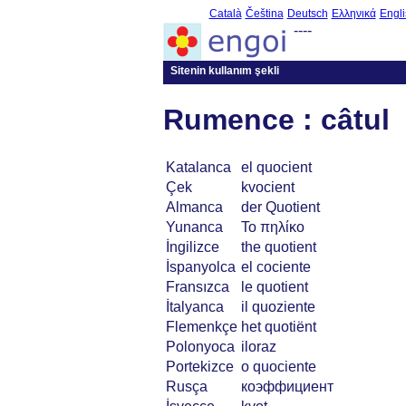
Català
Čeština
Deutsch
Ελληνικά
Engli
----
Sitenin kullanım şekli
Rumence : câtul
Katalanca
el quocient
Çek
kvocient
Almanca
der Quotient
Yunanca
Το πηλίκο
İngilizce
the quotient
İspanyolca
el cociente
Fransızca
le quotient
İtalyanca
il quoziente
Flemenkçe
het quotiënt
Polonyoca
iloraz
Portekizce
o quociente
Rusça
коэффициент