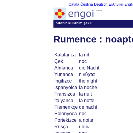
Català
Čeština
Deutsch
Ελληνικά
Engli
----
Sitenin kullanım şekli
Rumence : noapt
Katalanca
la nit
Çek
noc
Almanca
die Nacht
Yunanca
η νύχτα
İngilizce
the night
İspanyolca
la noche
Fransızca
la nuit
İtalyanca
la notte
Flemenkçe
de nacht
Polonyoca
noc
Portekizce
a noite
Rusça
ночь