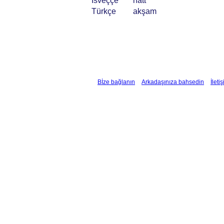
İsveççe
natt
Türkçe
akşam
Bİze bağlanın
Arkadaşınıza bahsedin
İleti