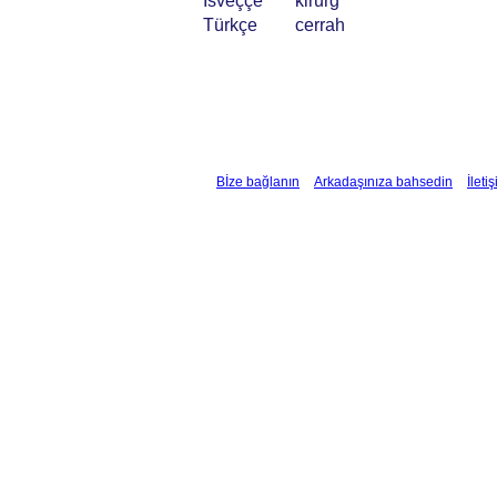
İsveççe
kirurg
Türkçe
cerrah
Bİze bağlanın
Arkadaşınıza bahsedin
İleti