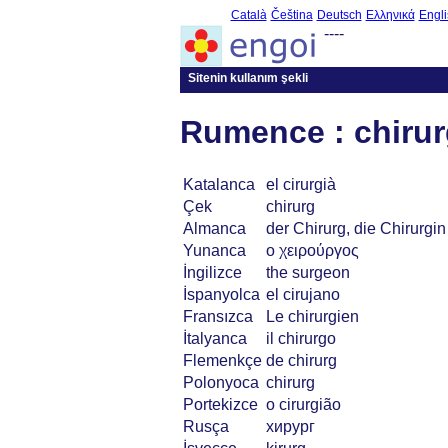
Català
Čeština
Deutsch
Ελληνικά
Engli
----
Sitenin kullanım şekli
Rumence : chirur
Katalanca
el cirurgià
Çek
chirurg
Almanca
der Chirurg, die Chirurgin
Yunanca
ο χειρούργος
İngilizce
the surgeon
İspanyolca
el cirujano
Fransızca
Le chirurgien
İtalyanca
il chirurgo
Flemenkçe
de chirurg
Polonyoca
chirurg
Portekizce
o cirurgião
Rusça
хирург