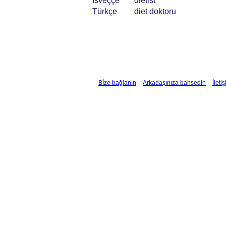
İsveççe
dietist
Türkçe
diet doktoru
Bİze bağlanın
Arkadaşınıza bahsedin
İleti