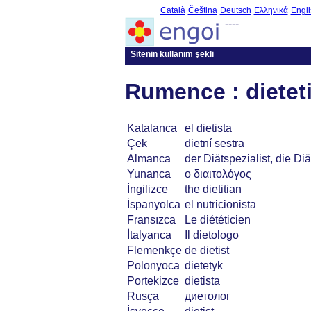
Català
Čeština
Deutsch
Ελληνικά
Engli
----
Sitenin kullanım şekli
Rumence : dietet
Katalanca
el dietista
Çek
dietní sestra
Almanca
der Diätspezialist, die Diä
Yunanca
ο διαιτολόγος
İngilizce
the dietitian
İspanyolca
el nutricionista
Fransızca
Le diététicien
İtalyanca
Il dietologo
Flemenkçe
de dietist
Polonyoca
dietetyk
Portekizce
dietista
Rusça
диетолог