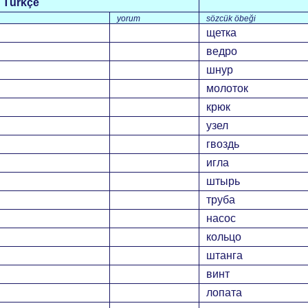
Türkçe
yorum
sözcük öbeği
щетка
ведро
шнур
молоток
крюк
узел
гвоздь
игла
штырь
труба
насос
кольцо
штанга
винт
лопата