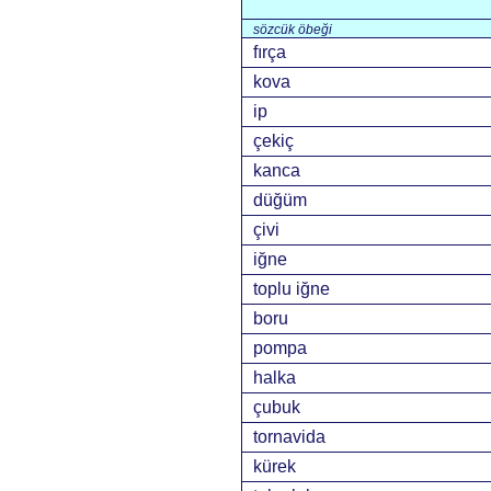
sözcük öbeği
fırça
kova
ip
çekiç
kanca
düğüm
çivi
iğne
toplu iğne
boru
pompa
halka
çubuk
tornavida
kürek