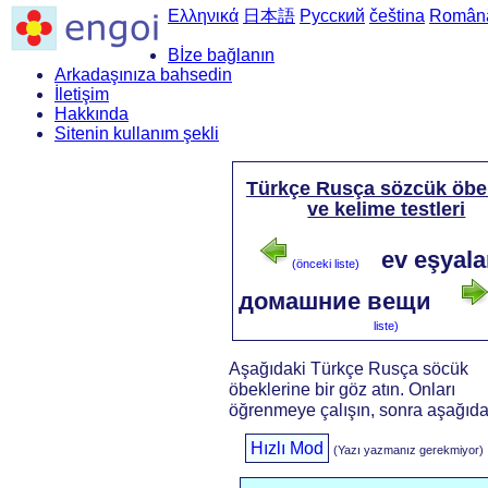
Ελληνικά
日本語
Русский
čeština
Român
Bİze bağlanın
Arkadaşınıza bahsedin
İletişim
Hakkında
Sitenin kullanım şekli
Türkçe Rusça sözcük öbek
ve kelime testleri
ev eşyalar
(önceki liste)
домашние вещи
liste)
Aşağıdaki Türkçe Rusça söcük
öbeklerine bir göz atın. Onları
öğrenmeye çalışın, sonra aşağıdaki
Hızlı Mod
(Yazı yazmanız gerekmiyor)