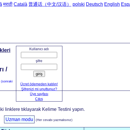
ă
मराठी
Català
普通话（中文/汉语）
polski
Deutsch
English
Esp
Ana sayfa
->
Türkçe'den Rusç
Kullanıcı adı
leri
şifre
ı /
giriş
(sonraki
Ücret ödemeden katılın!
Şifrenizi mi unuttunuz?
Üye sayfası
Çıkış
 linklere tıklayarak Kelime Testini yapın.
Uzman modu
(Her cevabı yazmalısınız)