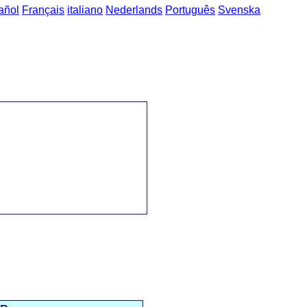
añol
Français
italiano
Nederlands
Português
Svenska
a'ya sözcük öbekleri
->
ev eşyaları / домашние вещи