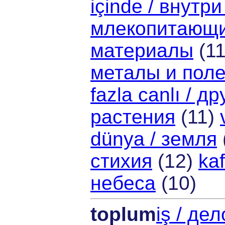
içinde / внутри
млекопитающ
материалы
(1
металы и пол
fazla canlı / 
растения
(11)
dünya / земля
стихия
(12)
ka
небеса
(10)
toplum
iş / де