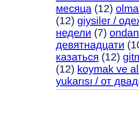
месяца
(12)
olma
(12)
giysiler / од
недели
(7)
ondan
девятнадцати
(1
казаться
(12)
git
(12)
koymak ve al
yukarısı / от два