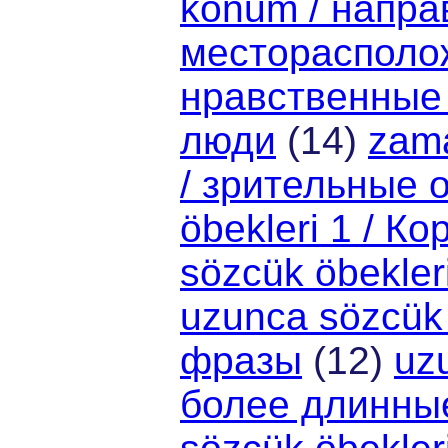
konum / напра
месторасполо
нравственные
люди
(14)
zam
/ зрительные 
öbekleri 1 / К
sözcük öbekler
uzunca sözcük 
фразы
(12)
uzu
более длинны