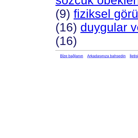
sözcük öbekle
(9)
fiziksel gö
(16)
duygular v
(16)
Bİze bağlanın
Arkadaşınıza bahsedin
İleti