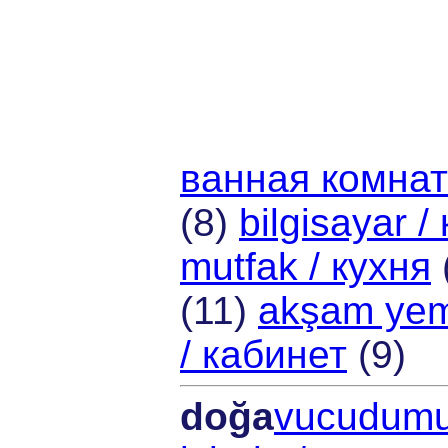
ванная комна
(8)
bilgisayar 
mutfak / кухня
(11)
akşam yem
/ кабинет
(9)
doğa
vucudumu