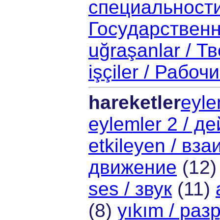
специальност
Государствен
uğraşanlar / Т
işçiler / Рабоч
hareketler
eyle
eylemler 2 / д
etkileyen / вз
движение
(12
ses / звук
(11)
(8)
yıkım / ра