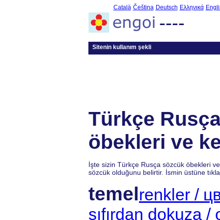
Català
Čeština
Deutsch
Ελληνικά
Engli
----
Sitenin kullanım şekli
Türkçe Rusça
öbekleri ve ke
İşte sizin Türkçe Rusça sözcük öbekleri ve
sözcük olduğunu belirtir. İsmin üstüne tık
temel
renkler / ц
sıfırdan dokuza /