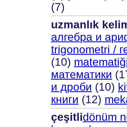
(7)
uzmanlık kelim
алгебра и ар
trigonometri /
(10)
matematiği
математики
(1
и дроби
(10)
k
книги
(12)
meka
çeşitli
dönüm no