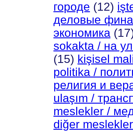
городе
(12)
işt
деловые фин
экономика
(17
sokakta / на у
(15)
kişisel m
politika / поли
религия и вер
ulaşım / транс
meslekler / м
diğer meslekle