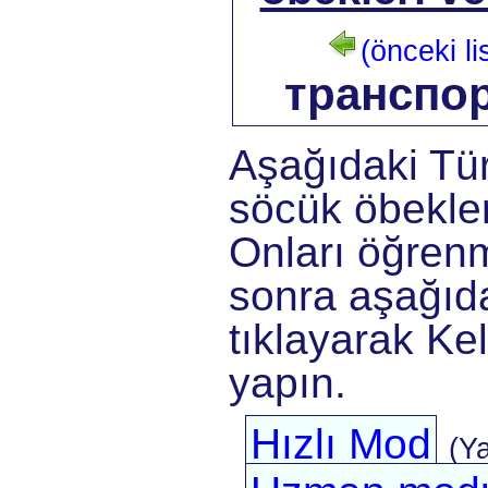
(önceki li
транспо
Aşağıdaki Tü
söcük öbekler
Onları öğrenm
sonra aşağıda
tıklayarak Kel
yapın.
Hızlı Mod
(Y