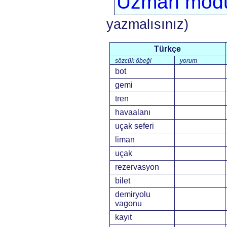
Uzman mod
yazmalısınız)
Türkçe
sözcük öbeği
yorum
bot
gemi
tren
havaalanı
uçak seferi
liman
uçak
rezervasyon
bilet
demiryolu
vagonu
kayıt