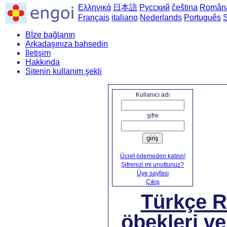
Ελληνικά
日本語
Русский
čeština
Român
Français
italiano
Nederlands
Português
Bİze bağlanın
Arkadaşınıza bahsedin
İletişim
Hakkında
Sitenin kullanım şekli
Ana sa
Kullanıcı adı
şifre
giriş
Ücret ödemeden katılın!
Şifrenizi mi unuttunuz?
Üye sayfası
Çıkış
Türkçe 
öbekleri ve