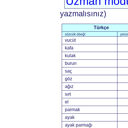
Uzman mod
yazmalısınız)
Türkçe
sözcük öbeği
yoru
vucüt
kafa
kulak
burun
saç
göz
ağız
sırt
el
parmak
ayak
ayak parmağı