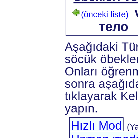
(önceki liste)
тело
Aşağıdaki Tü
söcük öbekler
Onları öğrenm
sonra aşağıda
tıklayarak Kel
yapın.
Hızlı Mod
(Y