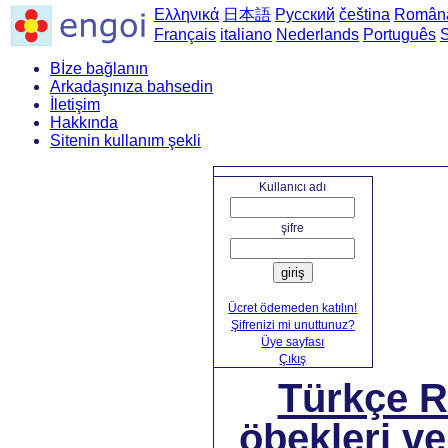
Ελληνικά
日本語
Русский
čeština
Român
Français
italiano
Nederlands
Português
Bİze bağlanın
Arkadaşınıza bahsedin
İletişim
Hakkında
Sitenin kullanım şekli
Ana say
Kullanıcı adı
şifre
giriş
Ücret ödemeden katılın!
Şifrenizi mi unuttunuz?
Üye sayfası
Çıkış
Türkçe 
öbekleri ve