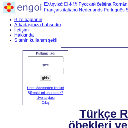
Ελληνικά
日本語
Русский
čeština
Român
Français
italiano
Nederlands
Português
Bİze bağlanın
Arkadaşınıza bahsedin
İletişim
Hakkında
Sitenin kullanım şekli
Ana sayfa
->
Türkçe'den 
Kullanıcı adı
şifre
giriş
Ücret ödemeden katılın!
Şifrenizi mi unuttunuz?
Üye sayfası
Çıkış
Türkçe 
öbekleri ve