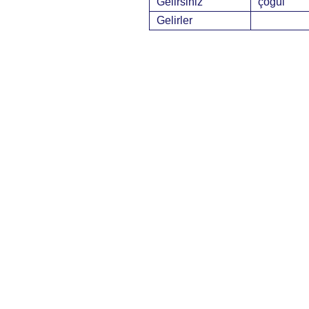
Gelirsiniz
çoğul
Gelirler