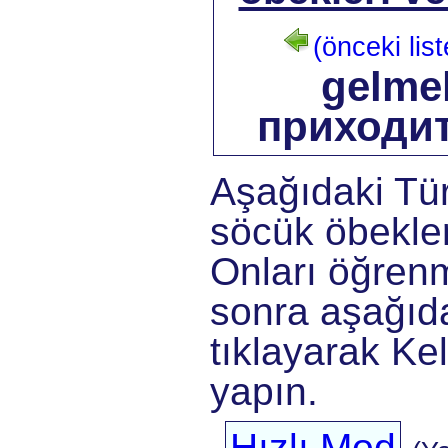
(önceki list
gelme
приходи
Aşağıdaki Tü
söcük öbekler
Onları öğrenm
sonra aşağıda
tıklayarak Kel
yapın.
Hızlı Mod