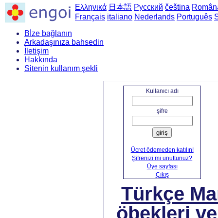
Ελληνικά
日本語
Русский
čeština
Român
Français
italiano
Nederlands
Português
Bİze bağlanın
Arkadaşınıza bahsedin
İletişim
Hakkında
Sitenin kullanım şekli
Ana
Kullanıcı adı
şifre
giriş
Ücret ödemeden katılın!
Şifrenizi mi unuttunuz?
Üye sayfası
Çıkış
Türkçe Ma
öbekleri ve