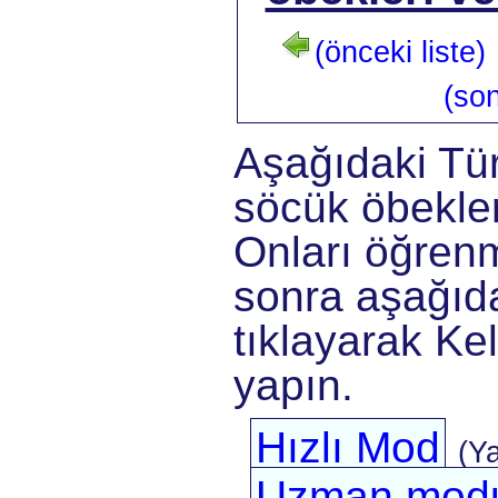
(önceki liste)
(son
Aşağıdaki Tü
söcük öbekler
Onları öğrenm
sonra aşağıda
tıklayarak Kel
yapın.
Hızlı Mod
(Y
Uzman mod