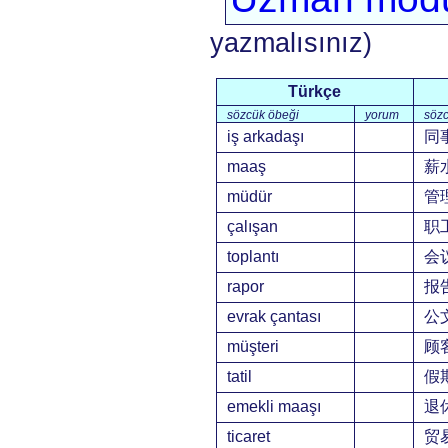
yazmalısınız)
Türkçe
sözcük öbeği
yorum
sözc
iş arkadaşı
同
maaş
薪
müdür
管
çalışan
职
toplantı
会
rapor
报
evrak çantası
公
müşteri
顾
tatil
假
emekli maaşı
退
ticaret
贸