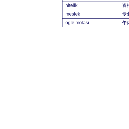
nitelik
资
meslek
专
öğle molası
午