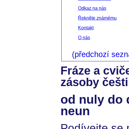
Odkaz na nás
Řekněte známému
Kontakt
O nás
(předchozí sez
Fráze a cvič
zásoby češt
od nuly do d
neun
Podívejte se 