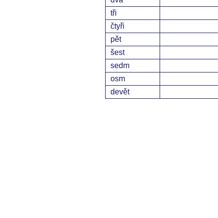
tři
čtyři
pět
šest
sedm
osm
devět