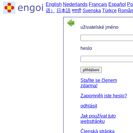
English
Nederlands
Français
Español
Po
语）
日本語
मराठी
Svenska
Türkçe
Român
uživatelské jméno
heslo
přihlášení
Staňte se členem
zdarma!
Zapomněli jste heslo?
odhlásit
Jak používat tuto
webstránku
Členská stránka