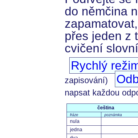
do němčina ní
zapamatovat,
přes jeden z 
cvičení slovn
Rychlý reži
Odb
zapisování)
napsat každou odp
čeština
fráze
poznámka
nula
jedna
dva