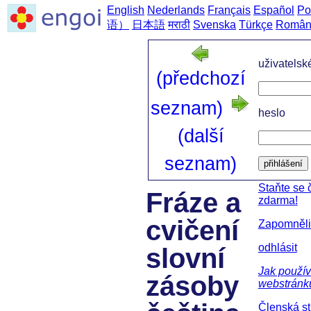
English
Nederlands
Français
Español
Po
语）
日本語
मराठी
Svenska
Türkçe
Român
uživatelsk
(předchozí
seznam)
heslo
(další
seznam)
přihlášení
Staňte se
Fráze a
zdarma!
cvičení
Zapomněli 
odhlásit
slovní
Jak použív
zásoby
webstránk
Členská s