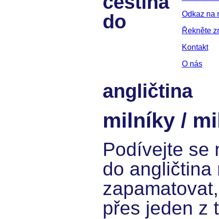
čeština
Odkaz na 
do
Řekněte 
Kontakt
O nás
angličtina
milníky / m
Podívejte se 
do angličtina 
zapamatovat,
přes jeden z 