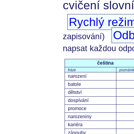
cvičení slovn
Rychlý reži
Odb
zapisování)
napsat každou odp
čeština
fráze
poznám
narození
batole
dětství
dospívání
promoce
narozeniny
kariéra
zásnuby