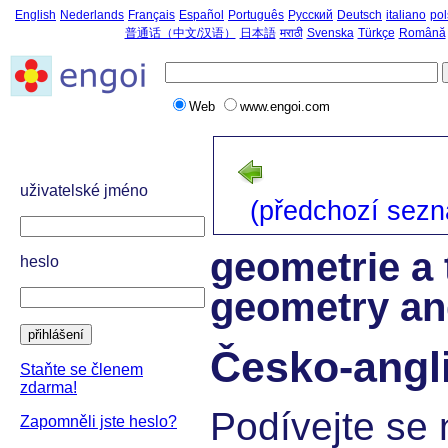
English
Nederlands
Français
Español
Português
Русский
Deutsch
italiano
pol
普通话（中文/汉语）
日本語
मराठी
Svenska
Türkçe
Română
Web
www.engoi.com
domů
->
Česko-angli
uživatelské jméno
(předchozí sez
geometrie a 
heslo
geometry an
přihlášení
Česko-angli
Staňte se členem
zdarma!
Podívejte se 
Zapomněli jste heslo?