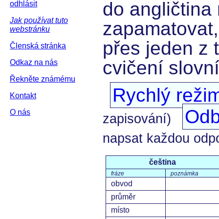
do angličtina 
odhlásit
Jak používat tuto
zapamatovat,
webstránku
přes jeden z 
Členská stránka
cvičení slovn
Odkaz na nás
Řekněte známému
Rychlý reži
Kontakt
Odb
O nás
zapisování)
napsat každou odp
čeština
fráze
poznámka
obvod
průměr
místo