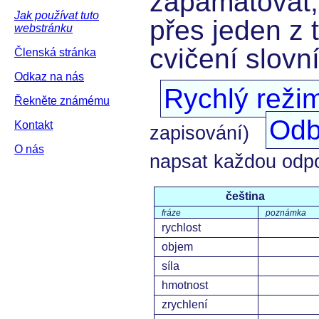
zapamatovat,
Jak používat tuto
přes jeden z 
webstránku
cvičení slovn
Členská stránka
Odkaz na nás
Rychlý reži
Řekněte známému
Odb
Kontakt
zapisování)
O nás
napsat každou odp
čeština
fráze
poznámka
rychlost
objem
síla
hmotnost
zrychlení