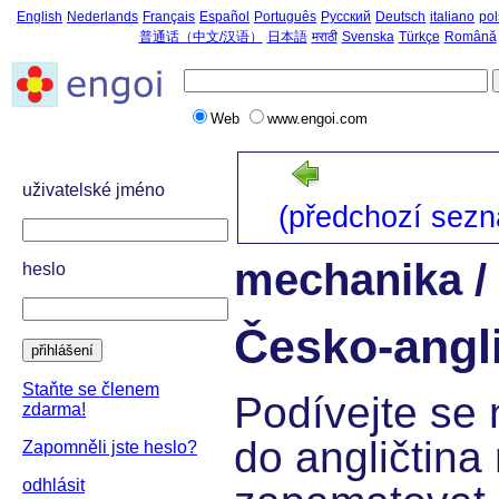
English
Nederlands
Français
Español
Português
Русский
Deutsch
italiano
pol
普通话（中文/汉语）
日本語
मराठी
Svenska
Türkçe
Română
Web
www.engoi.com
uživatelské jméno
(předchozí sez
mechanika /
heslo
Česko-angli
přihlášení
Staňte se členem
Podívejte se 
zdarma!
do angličtina 
Zapomněli jste heslo?
odhlásit