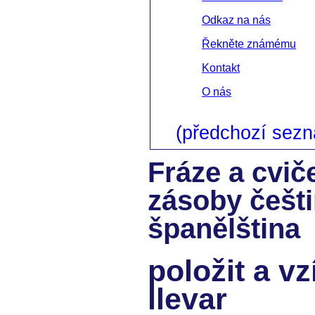
Odkaz na nás
Řekněte známému
Kontakt
O nás
(předchozí sez
Fráze a cvič
zásoby češt
španělština
položit a vz
llevar