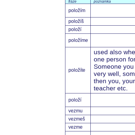
fráze
poznámka
položím
položíš
položí
položíme
used also whe
one person for
Someone you 
položíte
very well, so
then you, your
teacher etc.
položí
vezmu
vezmeš
vezme