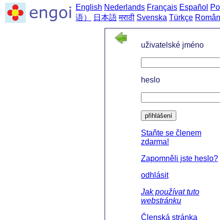
English
Nederlands
Français
Español
Po
语）
日本語
मराठी
Svenska
Türkçe
Român
uživatelské jméno
heslo
přihlášení
Staňte se členem
zdarma!
Zapomněli jste heslo?
odhlásit
Jak používat tuto
webstránku
Členská stránka