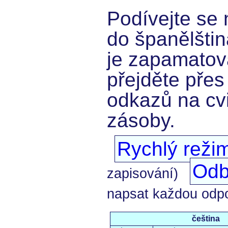
Podívejte se 
do španělštin
je zapamatov
přejděte přes
odkazů na cvi
zásoby.
Rychlý reži
Odb
zapisování)
napsat každou odp
čeština