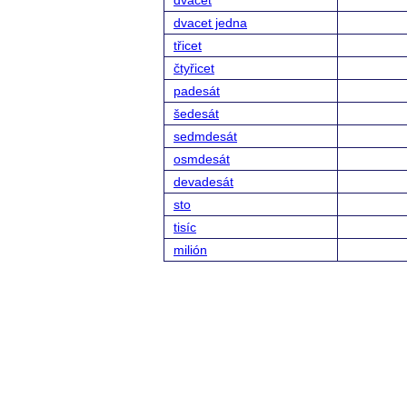
dvacet
dvacet jedna
třicet
čtyřicet
padesát
šedesát
sedmdesát
osmdesát
devadesát
sto
tisíc
milión