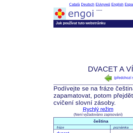
Català
Deutsch
Ελληνικά
English
Espa
----
Jak používat tuto webstránku
DVACET A VÍ
(předchozí
Podívejte se na fráze češtin
zapamatovat, potom přejdět
cvičení slovní zásoby.
Rychlý režim
(Není vyžadováno zapisování)
čeština
fráze
poznámka