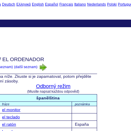
à
Deutsch
Ελληνικά
English
Español
Français
Italiano
Nederlands
Polski
Portugu
/ EL ORDENADOR
 seznam)
(další seznam)
na níže. Zkuste si je zapamatovat, potom přejděte
vní zásoby.
Odborný režim
(Musíte napsat každou odpověď)
španělština
fráze
poznámka
el monitor
el teclado
el ratón
España