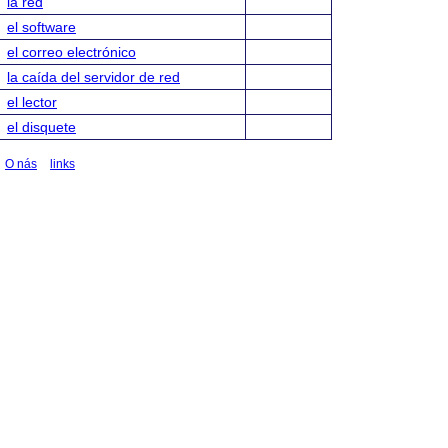
la red
el software
el correo electrónico
la caída del servidor de red
el lector
el disquete
O nás
links