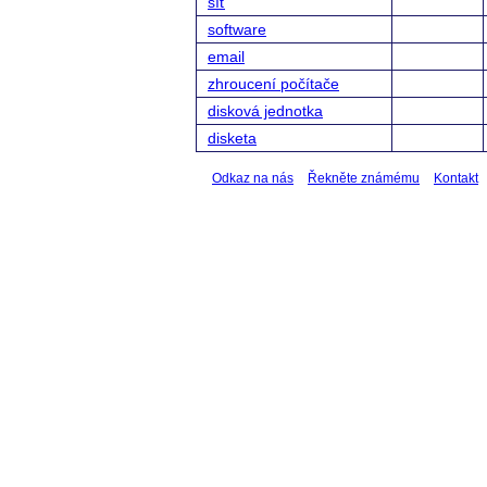
síť
software
email
zhroucení počítače
disková jednotka
disketa
Odkaz na nás
Řekněte známému
Kontakt