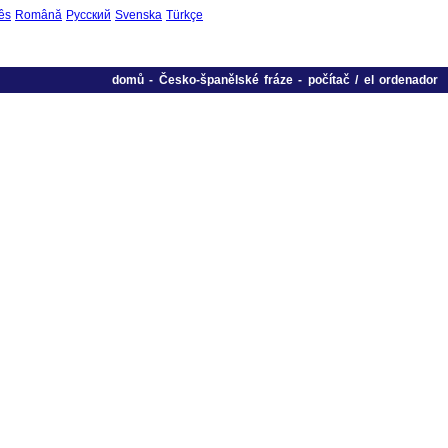
ês
Română
Русский
Svenska
Türkçe
domů
-
Česko-španělské fráze
-
počítač / el ordenador