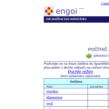
Catal
----
Jak používat tuto webstránku
POČÍTAČ 
(předchozí
Podívejte se na fráze čeština do španělšti
přes jeden z těchto odkazů na cvičení slo
Rychlý režim
(Není vyžadováno zapisování)
čeština
fráze
poznámka
monitor
klávesnice
myš