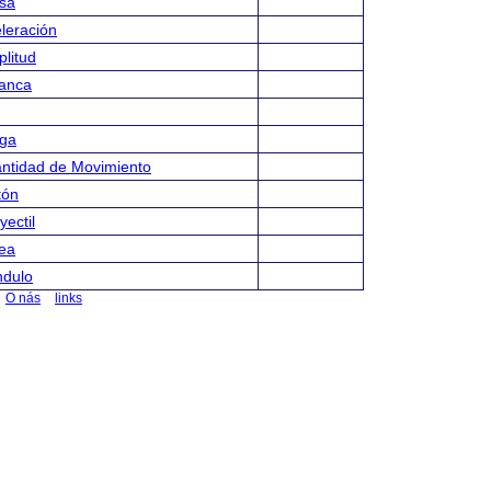
sa
eleración
plitud
lanca
rga
ntidad de Movimiento
tón
yectil
lea
ndulo
O nás
links