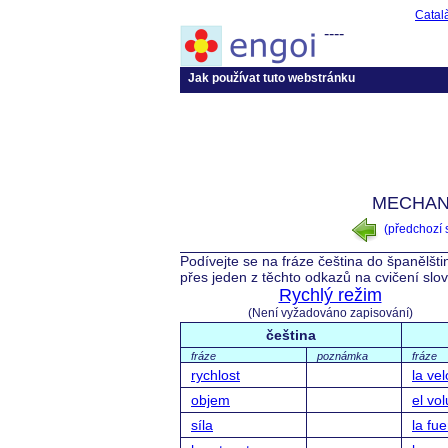
Catal
----
Jak používat tuto webstránku
MECHANI
(předchozí
Podívejte se na fráze čeština do španělšti
přes jeden z těchto odkazů na cvičení slo
Rychlý režim
(Není vyžadováno zapisování)
čeština
fráze
poznámka
fráze
rychlost
la ve
objem
el vo
síla
la fu