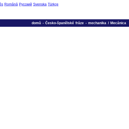
ês
Română
Русский
Svenska
Türkçe
domů
-
Česko-španělské fráze
-
mechanika / Mecánica