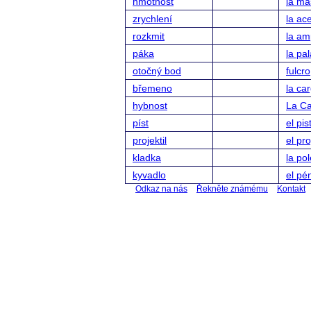
hmotnost
la ma
zrychlení
la ac
rozkmit
la am
páka
la pa
otočný bod
fulcro
břemeno
la ca
hybnost
La Ca
píst
el pis
projektil
el pro
kladka
la po
kyvadlo
el pé
Odkaz na nás
Řekněte známému
Kontakt