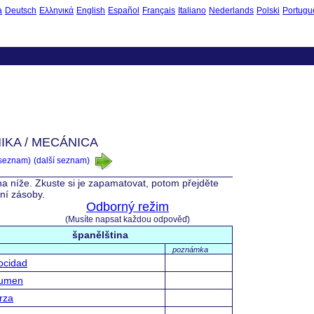
à
Deutsch
Ελληνικά
English
Español
Français
Italiano
Nederlands
Polski
Portugu
KA / MECÁNICA
 seznam)
(další seznam)
na níže. Zkuste si je zapamatovat, potom přejděte
vní zásoby.
Odborný režim
(Musíte napsat každou odpověď)
španělština
poznámka
locidad
lumen
erza