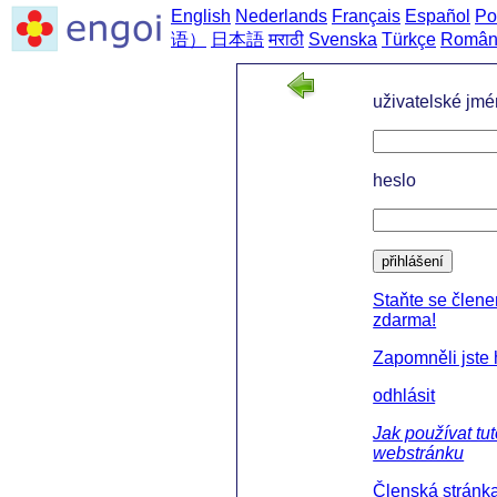
English
Nederlands
Français
Español
Po
语）
日本語
मराठी
Svenska
Türkçe
Român
uživatelské jm
heslo
přihlášení
Staňte se člen
zdarma!
Zapomněli jste
odhlásit
Jak používat tu
webstránku
Členská stránk