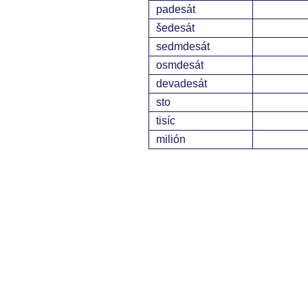
padesát
šedesát
sedmdesát
osmdesát
devadesát
sto
tisíc
milión