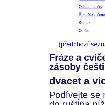
Odkaz na nás
Řekněte znám
Kontakt
O nás
(předchozí sez
Fráze a cvič
zásoby češti
dvacet a ví
Podívejte se 
do ruština níž