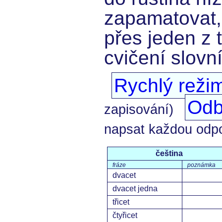
zapamatovat,
přes jeden z 
cvičení slovn
Rychlý reži
Odb
zapisování)
napsat každou odp
čeština
fráze
poznámka
dvacet
dvacet jedna
třicet
čtyřicet