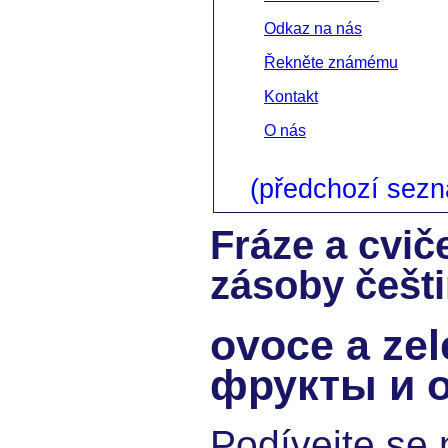
Odkaz na nás
Řekněte známému
Kontakt
O nás
(předchozí sez
Fráze a cvič
zásoby češti
ovoce a zel
фрукты и 
Podívejte se 