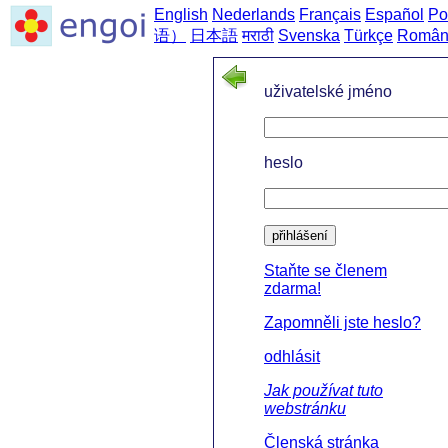
English
Nederlands
Français
Español
Po
语）
日本語
मराठी
Svenska
Türkçe
Român
d
uživatelské jméno
heslo
přihlášení
Staňte se členem
zdarma!
Zapomněli jste heslo?
odhlásit
Jak používat tuto
webstránku
Členská stránka