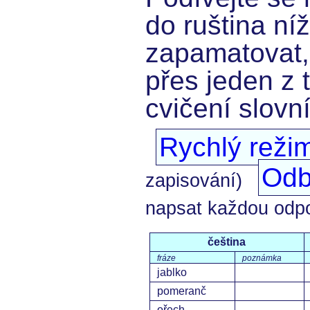
do ruština níž
zapamatovat,
přes jeden z 
cvičení slovn
Rychlý reži
Odb
zapisování)
napsat každou odp
čeština
fráze
poznámka
jablko
pomeranč
ořech