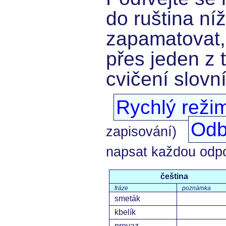
do ruština níž
zapamatovat,
přes jeden z 
cvičení slovn
Rychlý reži
Odb
zapisování)
napsat každou odp
čeština
fráze
poznámka
smeták
kbelík
provaz