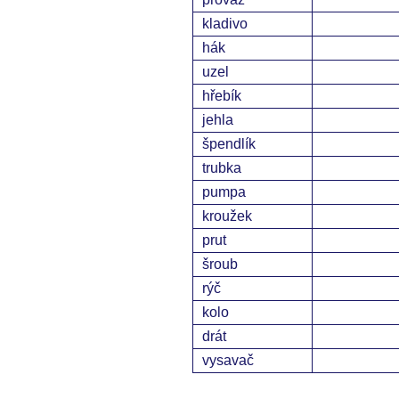
kladivo
hák
uzel
hřebík
jehla
špendlík
trubka
pumpa
kroužek
prut
šroub
rýč
kolo
drát
vysavač