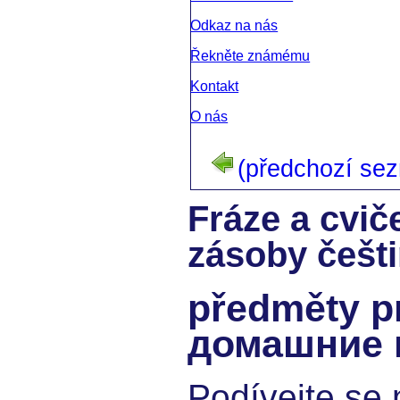
Odkaz na nás
Řekněte známému
Kontakt
O nás
(předchozí se
Fráze a cvič
zásoby češti
předměty p
домашние 
Podívejte se 