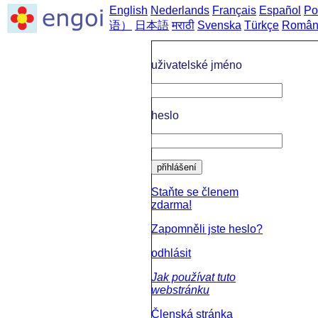
English
Nederlands
Français
Español
Po
语）
日本語
मराठी
Svenska
Türkçe
Român
domů
-
uživatelské jméno
heslo
přihlášení
Staňte se členem
zdarma!
Zapomněli jste heslo?
odhlásit
Jak používat tuto
webstránku
Členská stránka